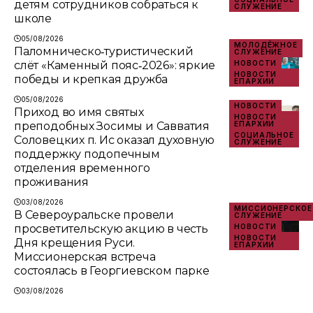
детям сотрудников собраться к
СЛУЖЕНИЕ
школе
05/08/2026
МОЛОДЁЖНОЕ
Паломническо‑туристический
СЛУЖЕНИЕ
слёт «Каменный пояс‑2026»: яркие
НОВОСТИ
НОВОСТИ
победы и крепкая дружба
ЕПАРХИИ
05/08/2026
НОВОСТИ
Приход во имя святых
НОВОСТИ
преподобных Зосимы и Савватия
ЕПАРХИИ
СОЦИАЛЬНОЕ
Соловецких п. Ис оказал духовную
СЛУЖЕНИЕ
поддержку подопечным
отделения временного
проживания
03/08/2026
МИССИОНЕРСКОЕ
В Североуральске провели
СЛУЖЕНИЕ
просветительскую акцию в честь
НОВОСТИ
НОВОСТИ
Дня крещения Руси.
ЕПАРХИИ
Миссионерская встреча
состоялась в Георгиевском парке
03/08/2026