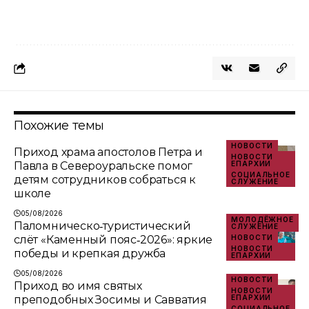
Похожие темы
НОВОСТИ
Приход храма апостолов Петра и
НОВОСТИ
Павла в Североуральске помог
ЕПАРХИИ
СОЦИАЛЬНОЕ
детям сотрудников собраться к
СЛУЖЕНИЕ
школе
05/08/2026
МОЛОДЁЖНОЕ
Паломническо‑туристический
СЛУЖЕНИЕ
слёт «Каменный пояс‑2026»: яркие
НОВОСТИ
НОВОСТИ
победы и крепкая дружба
ЕПАРХИИ
05/08/2026
НОВОСТИ
Приход во имя святых
НОВОСТИ
преподобных Зосимы и Савватия
ЕПАРХИИ
СОЦИАЛЬНОЕ