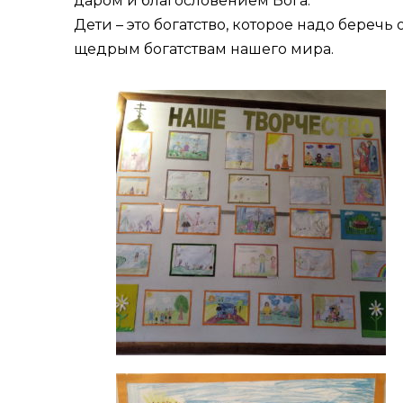
даром и благословением Бога.
Дети – это богатство, которое надо береч
щедрым богатствам нашего мира.