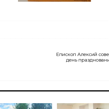
Епископ Алексий сов
день празднован