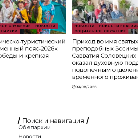
ОЕ СЛУЖЕНИЕ
НОВОСТИ
НОВОСТИ
НОВОСТИ ЕПАРХИ
ЕПАРХИИ
СОЦИАЛЬНОЕ СЛУЖЕНИЕ
ческо‑туристический
Приход во имя святы
аменный пояс‑2026»:
преподобных Зосимы
обеды и крепкая
Савватия Соловецких 
оказал духовную под
подопечным отделен
временного прожива
03/08/2026
Поиск и навигация
Об епархии
Новости