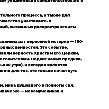
ым убедительно свидетельствовать о
тельного процесса, а также для
совместно участвовать в
ений, вызванных распространением
еликих дат церковной истории — 100-
овных ценностей. Это событие,
вили верность Христу и Его Церкви,
с гонителями. Подвиг наших предков,
льник утра), и сегодня является
нно для тех, кто только начал путь
й, мира душевного и полноты сил,
ипаче же — новомучеников и