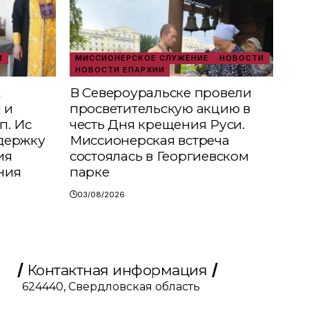
И
МИССИОНЕРСКОЕ СЛУЖЕНИЕ
НОВОСТИ
НОВОСТИ ЕПАРХИИ
х
В Североуральске провели
 и
просветительскую акцию в
п. Ис
честь Дня крещения Руси.
держку
Миссионерская встреча
ия
состоялась в Георгиевском
ния
парке
03/08/2026
Контактная информация
624440, Свердловская область