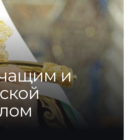
учащим и
сской
алом