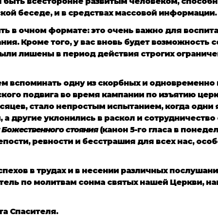
 быть всесторонне развитым человеком, способн
ской беседе, и в средствах массовой информации.
ть в очном формате: это очень важно для воспита
ния. Кроме того, у вас вновь будет возможность 
 были лишены в период действия строгих огранич
м вспоминать одну из скорбных и одновременно в
кого подвига во время кампании по изъятию церк
яцев, стало непростым испытанием, когда одни я
а другие уклонились в раскол и сотрудничество 
т Божественного стояния
(канон 5-го гласа в понеде
ости, ревности и бесстрашия для всех нас, особе
пехов в трудах и в несении различных послушани
ель по молитвам сонма святых нашей Церкви, на
та Спасителя.