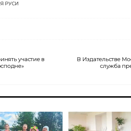
Я РУСИ
нять участие в
В Издательстве М
осподне»
служба пр