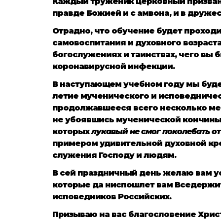
Каждый труженик церковный призван
правде Божией и с амвона, и в друже
Отрадно, что обучение будет проходи
самовоспитания и духовного возраста
богослужениях и таинствах, чего вы
коронавирусной инфекции.
В наступающем учебном году мы буде
летие мученического и исповедничес
продолжавшееся всего несколько мес
не убоявшись мученической кончины, 
которых
лукавый не смог поколебать о
примером удивительной духовной креп
служения Господу и людям.
В сей праздничный день желаю вам ус
которые да ниспошлет вам Вседержит
исповедников Российских.
Призываю на вас благословение Хрис