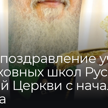
поздравление 
ховных школ Ру
й Церкви с нач
а