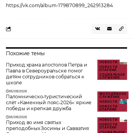
https://vk.com/album-179870899_262913284
Похожие темы
НОВОСТИ
Приход храма апостолов Петра и
НОВОСТИ
Павла в Североуральске помог
ЕПАРХИИ
СОЦИАЛЬНОЕ
детям сотрудников собраться к
СЛУЖЕНИЕ
школе
05/08/2026
МОЛОДЁЖНОЕ
Паломническо‑туристический
СЛУЖЕНИЕ
слёт «Каменный пояс‑2026»: яркие
НОВОСТИ
НОВОСТИ
победы и крепкая дружба
ЕПАРХИИ
05/08/2026
НОВОСТИ
Приход во имя святых
НОВОСТИ
преподобных Зосимы и Савватия
ЕПАРХИИ
СОЦИАЛЬНОЕ