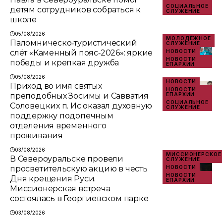
СОЦИАЛЬНОЕ
детям сотрудников собраться к
СЛУЖЕНИЕ
школе
05/08/2026
МОЛОДЁЖНОЕ
Паломническо‑туристический
СЛУЖЕНИЕ
слёт «Каменный пояс‑2026»: яркие
НОВОСТИ
НОВОСТИ
победы и крепкая дружба
ЕПАРХИИ
05/08/2026
НОВОСТИ
Приход во имя святых
НОВОСТИ
преподобных Зосимы и Савватия
ЕПАРХИИ
СОЦИАЛЬНОЕ
Соловецких п. Ис оказал духовную
СЛУЖЕНИЕ
поддержку подопечным
отделения временного
проживания
03/08/2026
МИССИОНЕРСКОЕ
В Североуральске провели
СЛУЖЕНИЕ
просветительскую акцию в честь
НОВОСТИ
НОВОСТИ
Дня крещения Руси.
ЕПАРХИИ
Миссионерская встреча
состоялась в Георгиевском парке
03/08/2026