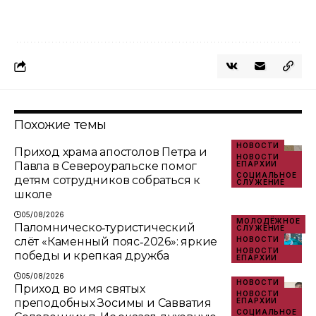
Похожие темы
НОВОСТИ
Приход храма апостолов Петра и
НОВОСТИ
Павла в Североуральске помог
ЕПАРХИИ
СОЦИАЛЬНОЕ
детям сотрудников собраться к
СЛУЖЕНИЕ
школе
05/08/2026
МОЛОДЁЖНОЕ
Паломническо‑туристический
СЛУЖЕНИЕ
слёт «Каменный пояс‑2026»: яркие
НОВОСТИ
НОВОСТИ
победы и крепкая дружба
ЕПАРХИИ
05/08/2026
НОВОСТИ
Приход во имя святых
НОВОСТИ
преподобных Зосимы и Савватия
ЕПАРХИИ
СОЦИАЛЬНОЕ