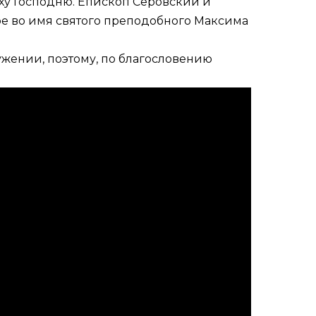
сху Господню. Епископ Серовский и
е во имя святого преподобного Максима
ужении, поэтому, по благословению