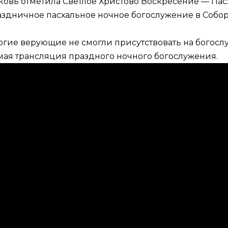
ерковь отметила Светлое Христово Воскресение — Па
здничное пасхальное ночное богослужение в Собор
гие верующие не смогли присутствовать на богосл
мая трансляция праздного ночного богослужения.