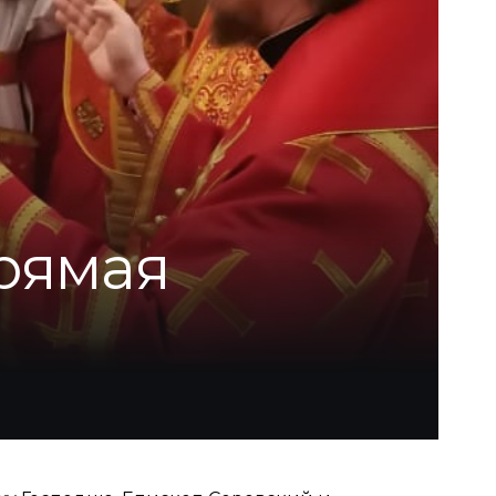
рямая