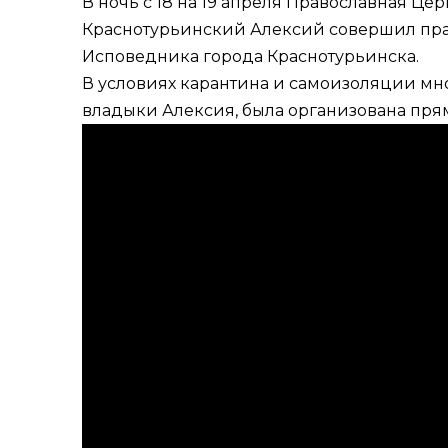
В ночь с 18 на 19 апреля Православная Ц
Краснотурьинский Алексий совершил пра
Исповедника города Краснотурьинска.
В условиях карантина и самоизоляции мно
владыки Алексия, была организована пря