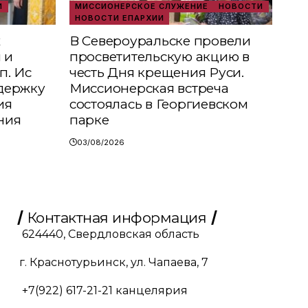
И
МИССИОНЕРСКОЕ СЛУЖЕНИЕ
НОВОСТИ
НОВОСТИ ЕПАРХИИ
х
В Североуральске провели
 и
просветительскую акцию в
п. Ис
честь Дня крещения Руси.
держку
Миссионерская встреча
ия
состоялась в Георгиевском
ния
парке
03/08/2026
Контактная информация
624440, Свердловская область
г. Краснотурьинск, ул. Чапаева, 7
+7(922) 617-21-21
канцелярия