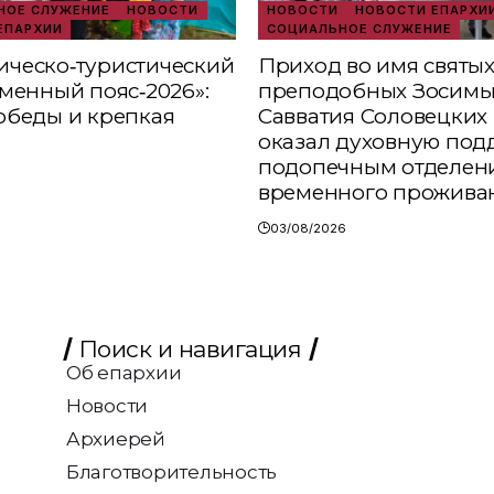
ОЕ СЛУЖЕНИЕ
НОВОСТИ
НОВОСТИ
НОВОСТИ ЕПАРХИ
ЕПАРХИИ
СОЦИАЛЬНОЕ СЛУЖЕНИЕ
ческо‑туристический
Приход во имя святы
аменный пояс‑2026»:
преподобных Зосимы
обеды и крепкая
Савватия Соловецких 
оказал духовную под
подопечным отделен
временного прожива
03/08/2026
Поиск и навигация
Об епархии
Новости
Архиерей
Благотворительность