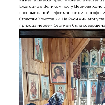
на ней вознесся Крест – иже есть лествица к
Ежегодно в Великом посту Церковь Христо
воспоминаний гефсиманских и голгофских 
Страстям Христовым. На Руси чин этот ус
прихода иереем Сергием была совершена п