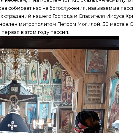
 небесам, и на Кресте – Тот, Кто сказал: «Я есмь путь
ва собирает нас на богослужения, называемые пасс
страданий нашего Господа и Спасителя Иисуса Хрис
тановлен митрополитом Петром Могилой. 30 марта в
ервая в этом году пассия.