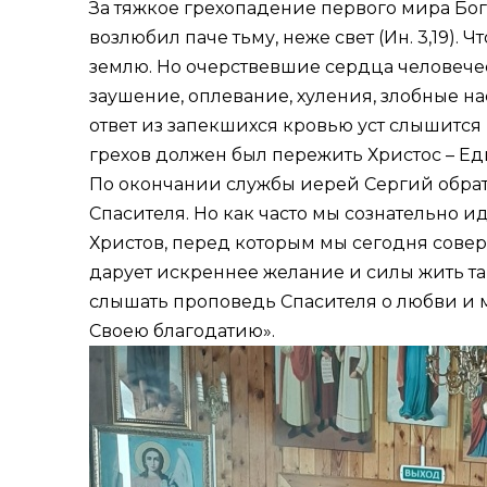
За тяжкое грехопадение первого мира Бог 
возлюбил паче тьму, неже свет (
Ин. 3,19
). 
землю. Но очерствевшие сердца человечес
заушение, оплевание, хуления, злобные на
ответ из запекшихся кровью уст слышится кр
грехов должен был пережить Христос – Е
По окончании службы иерей Сергий обра
Спасителя. Но как часто мы сознательно ид
Христов, перед которым мы сегодня сове
дарует искреннее желание и силы жить так
слышать проповедь Спасителя о любви и м
Своею благодатию».