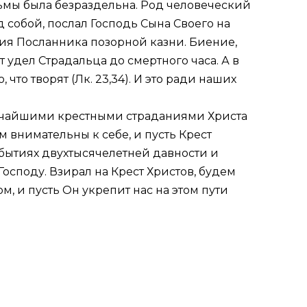
 тьмы была безраздельна. Род человеческий
д собой, послал Господь Сына Своего на
ия Посланника позорной казни. Биение,
т удел Страдальца до смертного часа. А в
 что творят (
Лк. 23,34
). И это ради наших
личайшими крестными страданиями Христа
м внимательны к себе, и пусть Крест
бытиях двухтысячелетней давности и
Господу. Взирал на Крест Христов, будем
 и пусть Он укрепит нас на этом пути