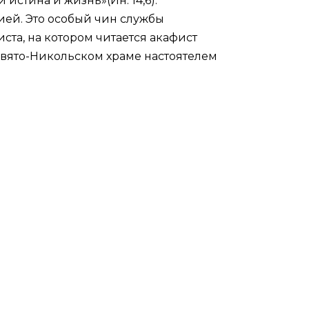
 и истина и жизнь»(
Ин. 14,6
).
ией. Это особый чин службы
та, на котором читается акафист
 Свято-Никольском храме настоятелем