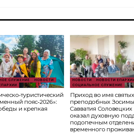
ОЕ СЛУЖЕНИЕ
НОВОСТИ
НОВОСТИ
НОВОСТИ ЕПАРХИ
ЕПАРХИИ
СОЦИАЛЬНОЕ СЛУЖЕНИЕ
ческо‑туристический
Приход во имя святы
аменный пояс‑2026»:
преподобных Зосимы
обеды и крепкая
Савватия Соловецких 
оказал духовную под
подопечным отделен
временного прожива