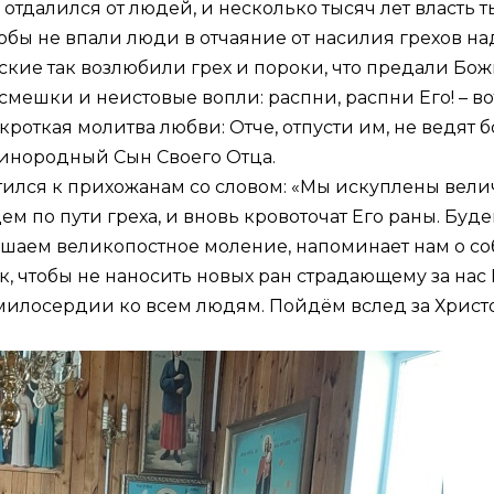
отдалился от людей, и несколько тысяч лет власть
Чтобы не впали люди в отчаяние от насилия грехов на
кие так возлюбили грех и пороки, что предали Бож
смешки и неистовые вопли: распни, распни Его! – во
откая молитва любви: Отче, отпусти им, не ведят бо,
динородный Сын Своего Отца.
тился к прихожанам со словом: «Мы искуплены ве
ем по пути греха, и вновь кровоточат Его раны. Буде
ршаем великопостное моление, напоминает нам о со
, чтобы не наносить новых ран страдающему за нас 
илосердии ко всем людям. Пойдём вслед за Христом,