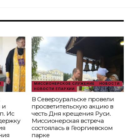
И
МИССИОНЕРСКОЕ СЛУЖЕНИЕ
НОВОСТИ
НОВОСТИ ЕПАРХИИ
х
В Североуральске провели
 и
просветительскую акцию в
п. Ис
честь Дня крещения Руси.
держку
Миссионерская встреча
ия
состоялась в Георгиевском
ния
парке