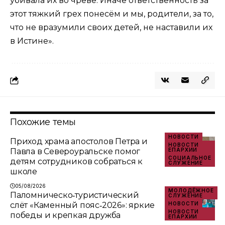
убивала их во чреве. Иначе ответственность за
этот тяжкий грех понесём и мы, родители, за то,
что не вразумили своих детей, не наставили их
в Истине».
Похожие темы
НОВОСТИ
Приход храма апостолов Петра и
НОВОСТИ
Павла в Североуральске помог
ЕПАРХИИ
СОЦИАЛЬНОЕ
детям сотрудников собраться к
СЛУЖЕНИЕ
школе
05/08/2026
МОЛОДЁЖНОЕ
Паломническо‑туристический
СЛУЖЕНИЕ
слёт «Каменный пояс‑2026»: яркие
НОВОСТИ
НОВОСТИ
победы и крепкая дружба
ЕПАРХИИ