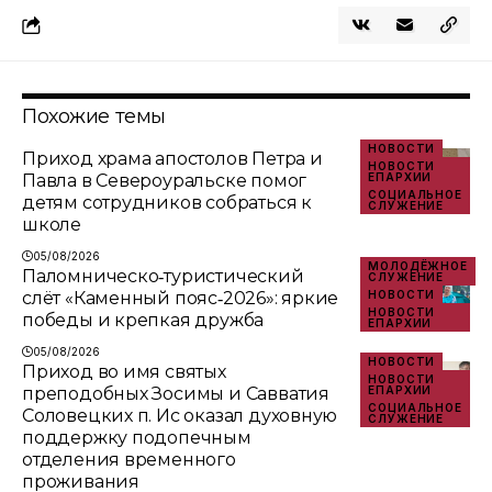
Похожие темы
НОВОСТИ
Приход храма апостолов Петра и
НОВОСТИ
Павла в Североуральске помог
ЕПАРХИИ
СОЦИАЛЬНОЕ
детям сотрудников собраться к
СЛУЖЕНИЕ
школе
05/08/2026
МОЛОДЁЖНОЕ
Паломническо‑туристический
СЛУЖЕНИЕ
слёт «Каменный пояс‑2026»: яркие
НОВОСТИ
НОВОСТИ
победы и крепкая дружба
ЕПАРХИИ
05/08/2026
НОВОСТИ
Приход во имя святых
НОВОСТИ
преподобных Зосимы и Савватия
ЕПАРХИИ
СОЦИАЛЬНОЕ
Соловецких п. Ис оказал духовную
СЛУЖЕНИЕ
поддержку подопечным
отделения временного
проживания