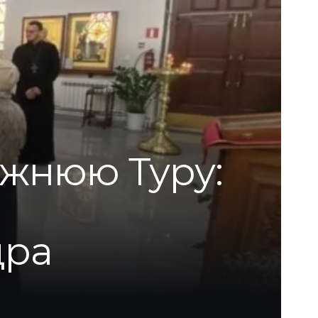
ижнюю Туру:
дра