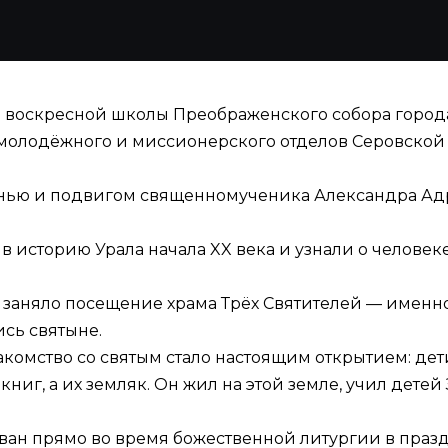
и воскресной школы Преображенского собора города
молодёжного и миссионерского отделов Серовско
знью и подвигом священномученика Александра Ад
в историю Урала начала XX века и узнали о человек
 заняло посещение храма Трёх Святителей — именно
сь святыне.
комство со святым стало настоящим открытием: дет
ниг, а их земляк. Он жил на этой земле, учил дете
ван прямо во время божественной литургии в праз