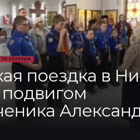
ТИ ЕПАРХИИ
ая поездка в Н
с подвигом
еника Алексан