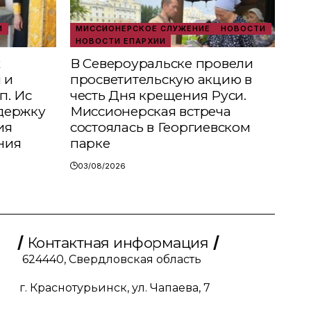
И
МИССИОНЕРСКОЕ СЛУЖЕНИЕ
НОВОСТИ
НОВОСТИ ЕПАРХИИ
х
В Североуральске провели
 и
просветительскую акцию в
п. Ис
честь Дня крещения Руси.
держку
Миссионерская встреча
ия
состоялась в Георгиевском
ния
парке
03/08/2026
Контактная информация
624440, Свердловская область
г. Краснотурьинск, ул. Чапаева, 7