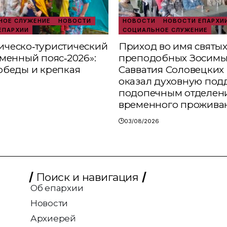
ОЕ СЛУЖЕНИЕ
НОВОСТИ
НОВОСТИ
НОВОСТИ ЕПАРХИ
ЕПАРХИИ
СОЦИАЛЬНОЕ СЛУЖЕНИЕ
ческо‑туристический
Приход во имя святы
аменный пояс‑2026»:
преподобных Зосимы
обеды и крепкая
Савватия Соловецких 
оказал духовную под
подопечным отделен
временного прожива
03/08/2026
Поиск и навигация
Об епархии
Новости
Архиерей