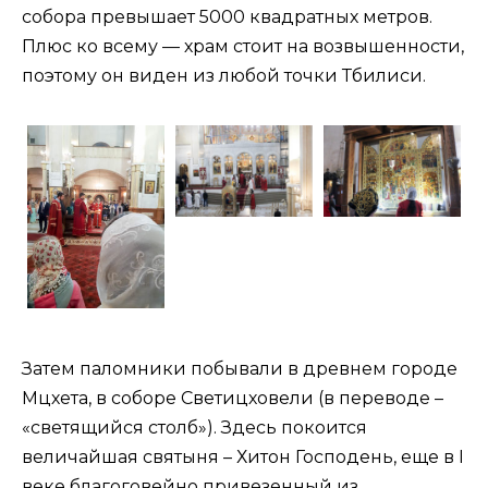
собора превышает 5000 квадратных метров.
Плюс ко всему — храм стоит на возвышенности,
поэтому он виден из любой точки Тбилиси.
Затем паломники побывали в древнем городе
Мцхета, в соборе Светицховели (в переводе –
«светящийся столб»). Здесь покоится
величайшая святыня – Хитон Господень, еще в I
веке благоговейно привезенный из