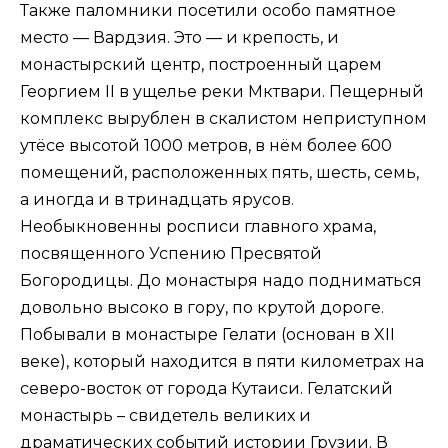
Также паломники посетили особо памятное
место — Вардзия. Это — и крепость, и
монастырский центр, построенный царем
Георгием ІІ в ущелье реки Мктвари. Пещерный
комплекс вырублен в скалистом неприступном
утёсе высотой 1000 метров, в нём более 600
помещений, расположенных пять, шесть, семь,
а иногда и в тринадцать ярусов.
Необыкновенны росписи главного храма,
посвященного Успению Пресвятой
Богородицы. До монастыря надо подниматься
довольно высоко в гору, по крутой дороге.
Побывали в монастыре Гелати (основан в XII
веке), который находится в пяти километрах на
северо-восток от города Кутаиси. Гелатский
монастырь – свидетель великих и
драматических событий истории Грузии. В