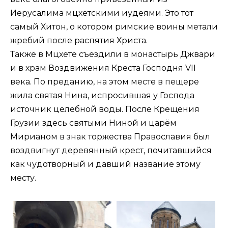
Иерусалима мцхетскими иудеями. Это тот
самый Хитон, о котором римские воины метали
жребий после распятия Христа.
Также в Мцхете съездили в монастырь Джвари
и в храм Воздвижения Креста Господня VII
века. По преданию, на этом месте в пещере
жила святая Нина, испросившая у Господа
источник целебной воды. После Крещения
Грузии здесь святыми Ниной и царём
Мирианом в знак торжества Православия был
воздвигнут деревянный крест, почитавшийся
как чудотворный и давший название этому
месту.