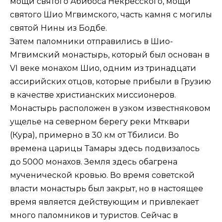
мощи святого Абибоса Некресского, мощи
святого Шио Мгвимского, часть камня с могилы
святой Нины из Бодбе.
Затем паломники отправились в Шио-
Мгвимский монастырь, который был основан в
VI веке монахом Шио, одним из тринадцати
ассирийских отцов, которые прибыли в Грузию
в качестве христианских миссионеров.
Монастырь расположен в узком известняковом
ущелье на северном берегу реки Мтквари
(Кура), примерно в 30 км от Тбилиси. Во
времена царицы Тамары здесь подвизалось
до 5000 монахов. Земля здесь обагрена
мученической кровью. Во время советской
власти монастырь был закрыт, но в настоящее
время является действующим и привлекает
много паломников и туристов. Сейчас в