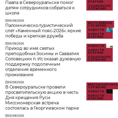
Павла в Североуральске помог
ЕПАРХИИ
СОЦИАЛЬНОЕ
детям сотрудников собраться к
СЛУЖЕНИЕ
школе
05/08/2026
МОЛОДЁЖНОЕ
Паломническо‑туристический
СЛУЖЕНИЕ
слёт «Каменный пояс‑2026»: яркие
НОВОСТИ
НОВОСТИ
победы и крепкая дружба
ЕПАРХИИ
05/08/2026
НОВОСТИ
Приход во имя святых
НОВОСТИ
преподобных Зосимы и Савватия
ЕПАРХИИ
СОЦИАЛЬНОЕ
Соловецких п. Ис оказал духовную
СЛУЖЕНИЕ
поддержку подопечным
отделения временного
проживания
03/08/2026
МИССИОНЕРСКОЕ
В Североуральске провели
СЛУЖЕНИЕ
просветительскую акцию в честь
НОВОСТИ
НОВОСТИ
Дня крещения Руси.
ЕПАРХИИ
Миссионерская встреча
состоялась в Георгиевском парке
03/08/2026