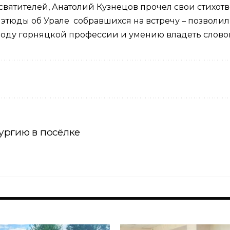
х святителей, Анатолий Кузнецов прочел свои стих
 этюды об Урале собравшихся на встречу – позволил
о роду горняцкой профессии и умению владеть слово
ургию в посёлке