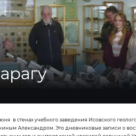
нарагу
юня в стенах учебного заведения Исовского геолого
вкиным Александром. Это дневниковые записи о в