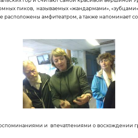
Уральских гор и считают самой красивой вершиной У
ромных пиков, называемых «жандармами», «зубцами»
е расположены амфитеатром, а также напоминает с
оспоминаниями и впечатлениями о восхождении гр