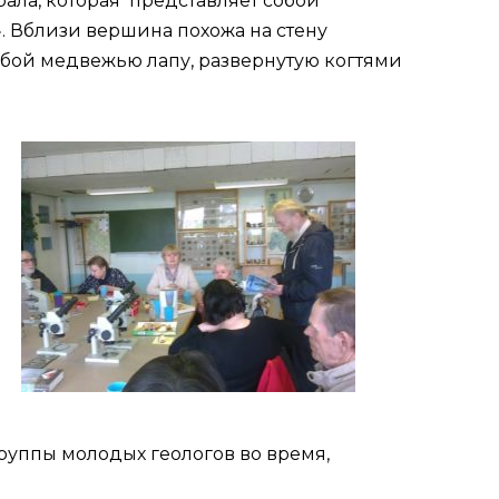
рала, которая представляет собой
. Вблизи вершина похожа на стену
обой медвежью лапу, развернутую когтями
уппы молодых геологов во время,