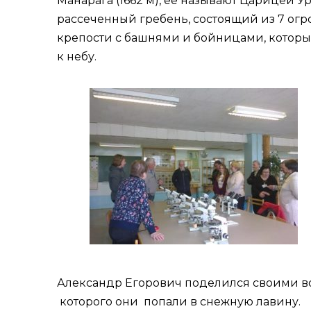
Манарага (1662 м), ее называют Царицей 
рассеченный гребень, состоящий из 7 ог
крепости с башнями и бойницами, которы
к небу.
Александр Егорович поделился своими в
которого они попали в снежную лавину.