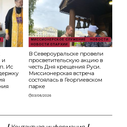
И
МИССИОНЕРСКОЕ СЛУЖЕНИЕ
НОВОСТИ
НОВОСТИ ЕПАРХИИ
х
В Североуральске провели
 и
просветительскую акцию в
п. Ис
честь Дня крещения Руси.
держку
Миссионерская встреча
ия
состоялась в Георгиевском
ния
парке
03/08/2026
Контактная информация