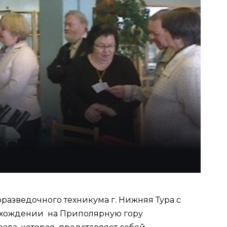
разведочного техникума г. Нижняя Тура с
осхождении на Приполярную гору