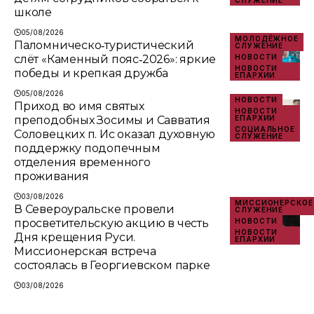
школе
05/08/2026
МОЛОДЁЖНОЕ
Паломническо‑туристический
СЛУЖЕНИЕ
слёт «Каменный пояс‑2026»: яркие
НОВОСТИ
НОВОСТИ
победы и крепкая дружба
ЕПАРХИИ
05/08/2026
НОВОСТИ
Приход во имя святых
НОВОСТИ
преподобных Зосимы и Савватия
ЕПАРХИИ
СОЦИАЛЬНОЕ
Соловецких п. Ис оказал духовную
СЛУЖЕНИЕ
поддержку подопечным
отделения временного
проживания
03/08/2026
МИССИОНЕРСКОЕ
В Североуральске провели
СЛУЖЕНИЕ
просветительскую акцию в честь
НОВОСТИ
НОВОСТИ
Дня крещения Руси.
ЕПАРХИИ
Миссионерская встреча
состоялась в Георгиевском парке
03/08/2026