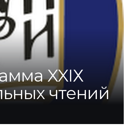
амма XXIХ
ьных чтений