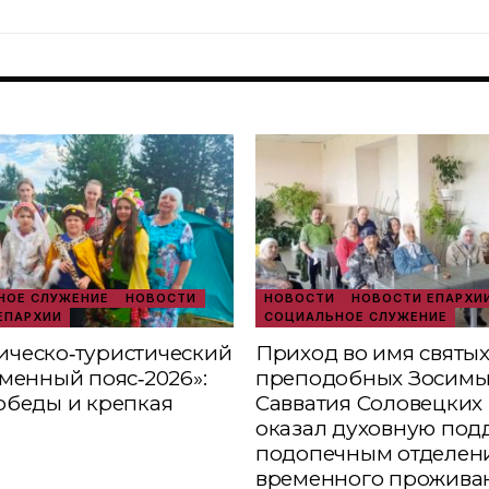
ОЕ СЛУЖЕНИЕ
НОВОСТИ
НОВОСТИ
НОВОСТИ ЕПАРХИ
ЕПАРХИИ
СОЦИАЛЬНОЕ СЛУЖЕНИЕ
ческо‑туристический
Приход во имя святы
аменный пояс‑2026»:
преподобных Зосимы
обеды и крепкая
Савватия Соловецких 
оказал духовную под
подопечным отделен
временного прожива