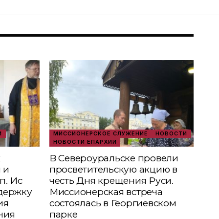
И
МИССИОНЕРСКОЕ СЛУЖЕНИЕ
НОВОСТИ
НОВОСТИ ЕПАРХИИ
х
В Североуральске провели
 и
просветительскую акцию в
п. Ис
честь Дня крещения Руси.
держку
Миссионерская встреча
ия
состоялась в Георгиевском
ния
парке