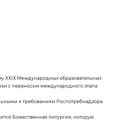
му XXIХ Международных образовательных
вязи с переносом международного этапа
ельными к требованиям Роспотребнадзора
тоится Божественная литургия, которую