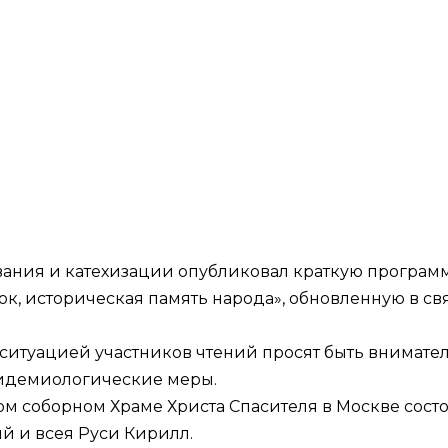
вания и катехизации опубликовал краткую програм
ок, историческая память народа», обновленную в с
ситуацией участников чтений просят быть внимат
идемиологические меры.
ьном соборном Храме Христа Спасителя в Москве сос
й и всея Руси Кирилл.