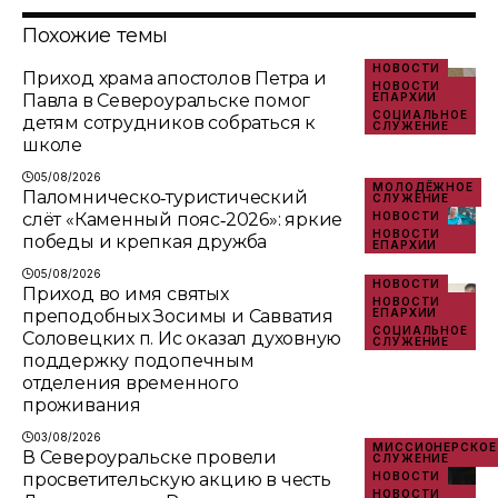
Похожие темы
НОВОСТИ
Приход храма апостолов Петра и
НОВОСТИ
Павла в Североуральске помог
ЕПАРХИИ
СОЦИАЛЬНОЕ
детям сотрудников собраться к
СЛУЖЕНИЕ
школе
05/08/2026
МОЛОДЁЖНОЕ
Паломническо‑туристический
СЛУЖЕНИЕ
слёт «Каменный пояс‑2026»: яркие
НОВОСТИ
НОВОСТИ
победы и крепкая дружба
ЕПАРХИИ
05/08/2026
НОВОСТИ
Приход во имя святых
НОВОСТИ
преподобных Зосимы и Савватия
ЕПАРХИИ
СОЦИАЛЬНОЕ
Соловецких п. Ис оказал духовную
СЛУЖЕНИЕ
поддержку подопечным
отделения временного
проживания
03/08/2026
МИССИОНЕРСКОЕ
В Североуральске провели
СЛУЖЕНИЕ
просветительскую акцию в честь
НОВОСТИ
НОВОСТИ