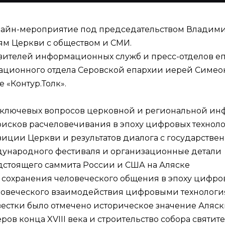
 онлайн-мероприятие под председательством Владим
ям Церкви с обществом и СМИ.
вителей информационных служб и пресс-отделов еп
ационного отдела Серовской епархии иерей Симео
«Контур.Толк».
 ключевых вопросов церковной и региональной ин
исков расчеловечивания в эпоху цифровых технол
иции Церкви и результатов диалога с государстве
ждународного фестиваля и организационные детали
дстоящего саммита России и США на Аляске
 сохранения человеческого общения в эпоху цифро
овеческого взаимодействия цифровыми технологи
стки было отмечено историческое значение Аляск
ров конца XVIII века и строительство собора святи