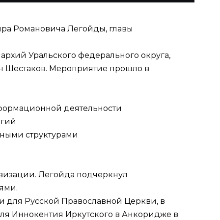
ира Романовича Легойды, главы
архий Уральского федерального округа,
н Шестаков. Мероприятие прошло в
формационной деятельности
огий
нными структурами
визации. Легойда подчеркнул
ями.
и для Русской Православной Церкви, в
теля Иннокентия Иркутского в Анкоридже в