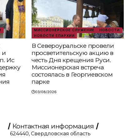
И
МИССИОНЕРСКОЕ СЛУЖЕНИЕ
НОВОСТИ
НОВОСТИ ЕПАРХИИ
х
В Североуральске провели
 и
просветительскую акцию в
п. Ис
честь Дня крещения Руси.
держку
Миссионерская встреча
ия
состоялась в Георгиевском
ния
парке
03/08/2026
Контактная информация
624440, Свердловская область