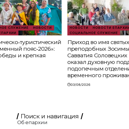
ОЕ СЛУЖЕНИЕ
НОВОСТИ
НОВОСТИ
НОВОСТИ ЕПАРХИ
ЕПАРХИИ
СОЦИАЛЬНОЕ СЛУЖЕНИЕ
ческо‑туристический
Приход во имя святы
аменный пояс‑2026»:
преподобных Зосимы
обеды и крепкая
Савватия Соловецких 
оказал духовную под
подопечным отделен
временного прожива
03/08/2026
Поиск и навигация
Об епархии