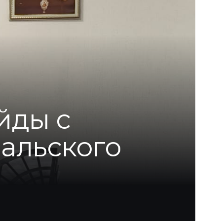
йды с
альского