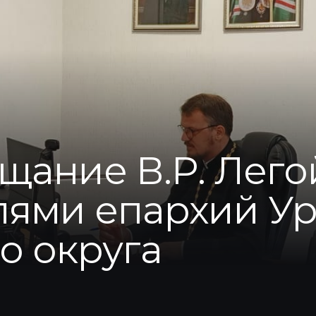
щание В.Р. Лего
лями епархий Ур
о округа