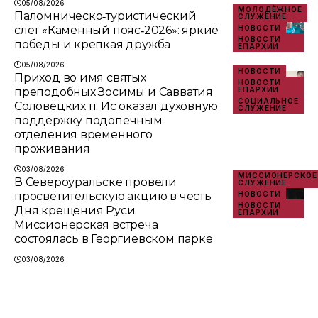
05/08/2026
МОЛОДЁЖНОЕ
Паломническо‑туристический
СЛУЖЕНИЕ
слёт «Каменный пояс‑2026»: яркие
НОВОСТИ
НОВОСТИ
победы и крепкая дружба
ЕПАРХИИ
05/08/2026
НОВОСТИ
Приход во имя святых
НОВОСТИ
преподобных Зосимы и Савватия
ЕПАРХИИ
СОЦИАЛЬНОЕ
Соловецких п. Ис оказал духовную
СЛУЖЕНИЕ
поддержку подопечным
отделения временного
проживания
03/08/2026
МИССИОНЕРСКОЕ
В Североуральске провели
СЛУЖЕНИЕ
просветительскую акцию в честь
НОВОСТИ
НОВОСТИ
Дня крещения Руси.
ЕПАРХИИ
Миссионерская встреча
состоялась в Георгиевском парке
03/08/2026