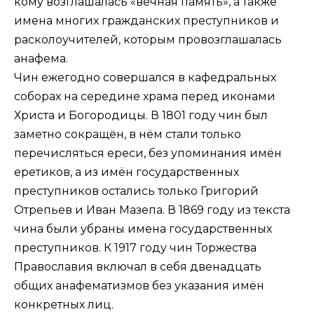
кому возглашалась «вечная память», а также
имена многих гражданских преступников и
расколоучителей, которым провозглашалась
анафема.
Чин ежегодно совершался в кафедральных
соборах на середине храма перед иконами
Христа и Богородицы. В 1801 году чин был
заметно сокращён, в нём стали только
перечисляться ереси, без упоминания имён
еретиков, а из имён государственных
преступников остались только Григорий
Отрепьев и Иван Мазепа. В 1869 году из текста
чина были убраны имена государственных
преступников. К 1917 году чин Торжества
Православия включал в себя двенадцать
общих анафематизмов без указания имён
конкретных лиц.