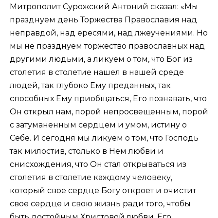
Митрополит Сурожский Антоний сказал: «Мы
празднуем день Торжества Православия над
неправдой, над ересями, над лжеучениями. Но
мы не празднуем торжество православных над
другими людьми, а ликуем о том, что Бог из
столетия в столетие нашел в нашей среде
людей, так глубоко Ему преданных, так
способных Ему приобщаться, Его познавать, что
Он открыл нам, порой непросвещенным, порой
с затуманенным сердцем и умом, истину о
Себе. И сегодня мы ликуем о том, что Господь
так милостив, столько в Нем любви и
снисхождения, что Он стал открываться из
столетия в столетие каждому человеку,
который свое сердце Богу откроет и очистит
свое сердце и свою жизнь ради того, чтобы
быть достойным Христовой любви, Его