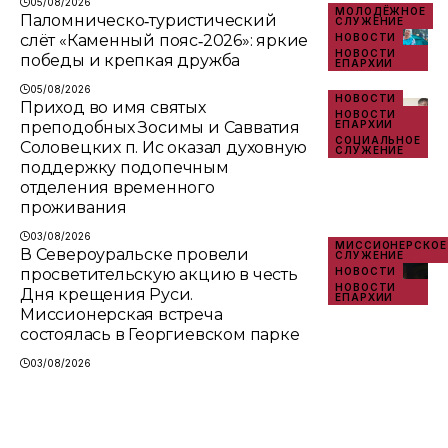
05/08/2026
МОЛОДЁЖНОЕ
Паломническо‑туристический
СЛУЖЕНИЕ
слёт «Каменный пояс‑2026»: яркие
НОВОСТИ
НОВОСТИ
победы и крепкая дружба
ЕПАРХИИ
05/08/2026
НОВОСТИ
Приход во имя святых
НОВОСТИ
преподобных Зосимы и Савватия
ЕПАРХИИ
СОЦИАЛЬНОЕ
Соловецких п. Ис оказал духовную
СЛУЖЕНИЕ
поддержку подопечным
отделения временного
проживания
03/08/2026
МИССИОНЕРСКОЕ
В Североуральске провели
СЛУЖЕНИЕ
просветительскую акцию в честь
НОВОСТИ
НОВОСТИ
Дня крещения Руси.
ЕПАРХИИ
Миссионерская встреча
состоялась в Георгиевском парке
03/08/2026