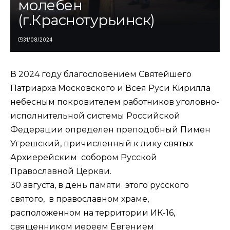
молебен
(г.Краснотурьинск)
31/08/2024
В 2024 году благословением Святейшего
Патриарха Московского и Всея Руси Кирилла
небесным покровителем работников уголовно-
исполнительной системы Российской
Федерации определен преподобный Пимен
Угрешский, причисленный к лику святых
Архиерейским собором Русской
Православной Церкви.
30 августа, в день памяти этого русского
святого, в православном храме,
расположенном на территории ИК-16,
священником иереем Евгением