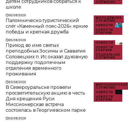
детям сотрудников собраться к
СЛУЖЕНИЕ
школе
05/08/2026
МОЛОДЁЖНОЕ
Паломническо‑туристический
СЛУЖЕНИЕ
слёт «Каменный пояс‑2026»: яркие
НОВОСТИ
НОВОСТИ
победы и крепкая дружба
ЕПАРХИИ
05/08/2026
НОВОСТИ
Приход во имя святых
НОВОСТИ
преподобных Зосимы и Савватия
ЕПАРХИИ
СОЦИАЛЬНОЕ
Соловецких п. Ис оказал духовную
СЛУЖЕНИЕ
поддержку подопечным
отделения временного
проживания
03/08/2026
МИССИОНЕРСКОЕ
В Североуральске провели
СЛУЖЕНИЕ
просветительскую акцию в честь
НОВОСТИ
НОВОСТИ
Дня крещения Руси.
ЕПАРХИИ
Миссионерская встреча
состоялась в Георгиевском парке
03/08/2026