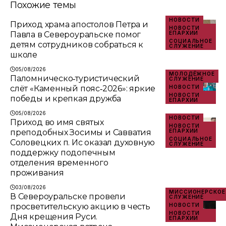
Похожие темы
НОВОСТИ
Приход храма апостолов Петра и
НОВОСТИ
Павла в Североуральске помог
ЕПАРХИИ
СОЦИАЛЬНОЕ
детям сотрудников собраться к
СЛУЖЕНИЕ
школе
05/08/2026
МОЛОДЁЖНОЕ
Паломническо‑туристический
СЛУЖЕНИЕ
слёт «Каменный пояс‑2026»: яркие
НОВОСТИ
НОВОСТИ
победы и крепкая дружба
ЕПАРХИИ
05/08/2026
НОВОСТИ
Приход во имя святых
НОВОСТИ
преподобных Зосимы и Савватия
ЕПАРХИИ
СОЦИАЛЬНОЕ
Соловецких п. Ис оказал духовную
СЛУЖЕНИЕ
поддержку подопечным
отделения временного
проживания
03/08/2026
МИССИОНЕРСКОЕ
В Североуральске провели
СЛУЖЕНИЕ
просветительскую акцию в честь
НОВОСТИ
НОВОСТИ
Дня крещения Руси.
ЕПАРХИИ