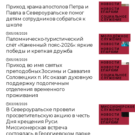
НОВОСТИ
Приход храма апостолов Петра и
НОВОСТИ
Павла в Североуральске помог
ЕПАРХИИ
СОЦИАЛЬНОЕ
детям сотрудников собраться к
СЛУЖЕНИЕ
школе
05/08/2026
МОЛОДЁЖНОЕ
Паломническо‑туристический
СЛУЖЕНИЕ
слёт «Каменный пояс‑2026»: яркие
НОВОСТИ
НОВОСТИ
победы и крепкая дружба
ЕПАРХИИ
05/08/2026
НОВОСТИ
Приход во имя святых
НОВОСТИ
преподобных Зосимы и Савватия
ЕПАРХИИ
СОЦИАЛЬНОЕ
Соловецких п. Ис оказал духовную
СЛУЖЕНИЕ
поддержку подопечным
отделения временного
проживания
03/08/2026
МИССИОНЕРСКОЕ
В Североуральске провели
СЛУЖЕНИЕ
просветительскую акцию в честь
НОВОСТИ
НОВОСТИ
Дня крещения Руси.
ЕПАРХИИ
Миссионерская встреча
состоялась в Георгиевском парке