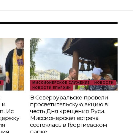
И
МИССИОНЕРСКОЕ СЛУЖЕНИЕ
НОВОСТИ
НОВОСТИ ЕПАРХИИ
х
В Североуральске провели
 и
просветительскую акцию в
п. Ис
честь Дня крещения Руси.
держку
Миссионерская встреча
ия
состоялась в Георгиевском
ния
парке