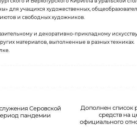
ургского и Верхотурского Кирилла в уральской сто
ны»
для учащихся художественных, общеобразовате
приютов и свободных художников.
зительному и декоративно-прикладному искусству:
 других материалов, выполненные в разных техниках.
ылке
.
Дополнен список 
 служения Серовской
средств на 
 период пандемии
официального отн