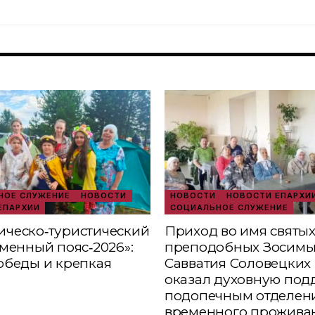
ОЕ СЛУЖЕНИЕ
НОВОСТИ
НОВОСТИ
НОВОСТИ ЕПАРХИ
ЕПАРХИИ
СОЦИАЛЬНОЕ СЛУЖЕНИЕ
ческо‑туристический
Приход во имя святы
аменный пояс‑2026»:
преподобных Зосимы
обеды и крепкая
Савватия Соловецких 
оказал духовную под
подопечным отделен
временного прожива