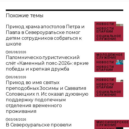
Похожие темы
НОВОСТИ
Приход храма апостолов Петра и
НОВОСТИ
Павла в Североуральске помог
ЕПАРХИИ
СОЦИАЛЬНОЕ
детям сотрудников собраться к
СЛУЖЕНИЕ
школе
05/08/2026
МОЛОДЁЖНОЕ
Паломническо‑туристический
СЛУЖЕНИЕ
слёт «Каменный пояс‑2026»: яркие
НОВОСТИ
НОВОСТИ
победы и крепкая дружба
ЕПАРХИИ
05/08/2026
НОВОСТИ
Приход во имя святых
НОВОСТИ
преподобных Зосимы и Савватия
ЕПАРХИИ
СОЦИАЛЬНОЕ
Соловецких п. Ис оказал духовную
СЛУЖЕНИЕ
поддержку подопечным
отделения временного
проживания
03/08/2026
МИССИОНЕРСКОЕ
В Североуральске провели
СЛУЖЕНИЕ