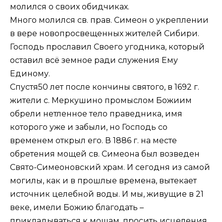
молился о своих обидчиках.
Много молился св. прав. Симеон о укреплении
в вере новопросвещенных жителей Сибири.
Господь прославил Своего угодника, который
оставил всё земное ради служения Ему
Единому.
Спустя50 лет после кончины святого, в 1692 г.
жители с. Меркушино промыслом Божиим
обрели нетленное тело праведника, имя
которого уже и забыли, но Господь со
временем открыл его. В 1886 г. на месте
обретения мощей св. Симеона был возведен
Свято-Симеоновский храм. И сегодня из самой
могилы, как и в прошлые времена, вытекает
источник целебной воды. И мы, живущие в 21
веке, имели Божию благодать –
прикладываться к мощам, просить исцеления