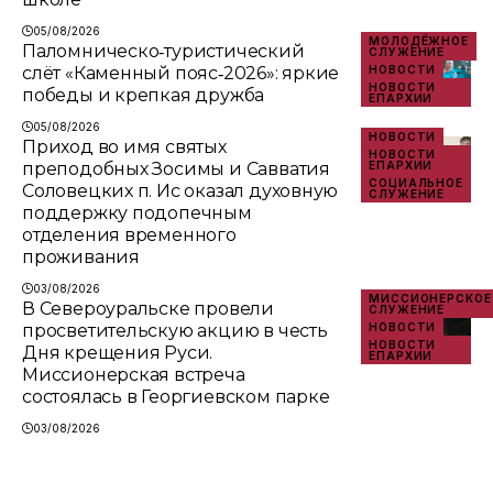
05/08/2026
МОЛОДЁЖНОЕ
Паломническо‑туристический
СЛУЖЕНИЕ
слёт «Каменный пояс‑2026»: яркие
НОВОСТИ
НОВОСТИ
победы и крепкая дружба
ЕПАРХИИ
05/08/2026
НОВОСТИ
Приход во имя святых
НОВОСТИ
преподобных Зосимы и Савватия
ЕПАРХИИ
СОЦИАЛЬНОЕ
Соловецких п. Ис оказал духовную
СЛУЖЕНИЕ
поддержку подопечным
отделения временного
проживания
03/08/2026
МИССИОНЕРСКОЕ
В Североуральске провели
СЛУЖЕНИЕ
просветительскую акцию в честь
НОВОСТИ
НОВОСТИ
Дня крещения Руси.
ЕПАРХИИ
Миссионерская встреча
состоялась в Георгиевском парке
03/08/2026