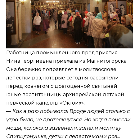
Работница промышленного предприятия
Нина Георгиевна приехала из Магнитогорска.
Она бережно поправляет в молитвослове
лепестки роз, которые сегодня рассып
а
ли
перед ковчегом с драгоценной святыней
юные воспитанницы архиерейской детской
певческой капеллы «Октоих».
— Как в раю побывала! Вроде людей столько с
утра было, не протолкнуться. Но когда понесли
мощи, колокола зазвенели, запели молитву
Спиридонушке, детки с лепесточками роз…