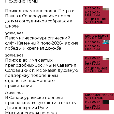
Похожие темы
НОВОСТИ
Приход храма апостолов Петра и
НОВОСТИ
Павла в Североуральске помог
ЕПАРХИИ
СОЦИАЛЬНОЕ
детям сотрудников собраться к
СЛУЖЕНИЕ
школе
05/08/2026
МОЛОДЁЖНОЕ
Паломническо‑туристический
СЛУЖЕНИЕ
слёт «Каменный пояс‑2026»: яркие
НОВОСТИ
НОВОСТИ
победы и крепкая дружба
ЕПАРХИИ
05/08/2026
НОВОСТИ
Приход во имя святых
НОВОСТИ
преподобных Зосимы и Савватия
ЕПАРХИИ
СОЦИАЛЬНОЕ
Соловецких п. Ис оказал духовную
СЛУЖЕНИЕ
поддержку подопечным
отделения временного
проживания
03/08/2026
МИССИОНЕРСКОЕ
В Североуральске провели
СЛУЖЕНИЕ
просветительскую акцию в честь
НОВОСТИ
НОВОСТИ
Дня крещения Руси.
ЕПАРХИИ
Миссионерская встреча