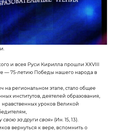
и.
ого и всея Руси Кирилла прошли XXVIII
е — 75-летию Победы нашего народа в
яч на региональном этапе, стало общее
ных институтов, деятелей образования,
и нравственных уроков Великой
бедителям,
шу свою
за
други
своя»
(
Ин. 15, 13
).
ков вернуться к вере, вспомнить о