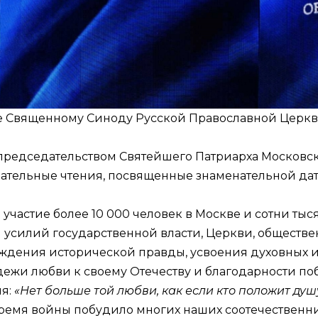
ие Священному Синоду Русской Православной Церкв
д председательством Святейшего Патриарха Московск
тельные чтения, посвященные знаменательной дат
участие более 10 000 человек в Москве и сотни тыс
силий государственной власти, Церкви, обществен
ерждения исторической правды, усвоения духовных 
дежи любви к своему Отечеству и благодарности по
ля:
«Нет больше той любви, как если кто положит ду
время войны побудило многих наших соотечественни