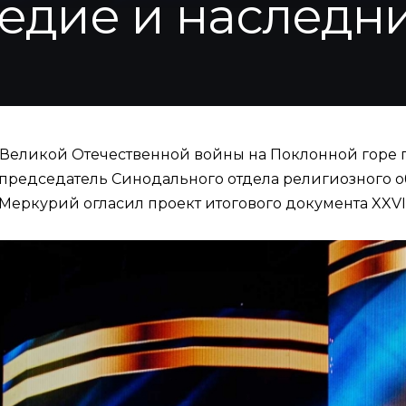
ледие и наследн
е Великой Отечественной войны на Поклонной горе
председатель Синодального отдела религиозного о
Меркурий огласил проект итогового документа XXV