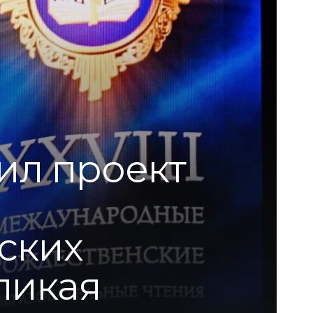
ил проект
ских
ликая