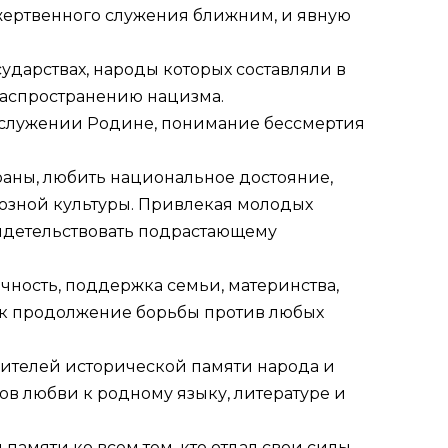
жертвенного служения ближним, и явную
дарствах, народы которых составляли в
распространению нацизма.
м служении Родине, понимание бессмертия
раны, любить национальное достояние,
иозной культуры. Привлекая молодых
видетельствовать подрастающему
чность, поддержка семьи, материнства,
ак продолжение борьбы против любых
ителей исторической памяти народа и
ов любви к родному языку, литературе и
амяти ко всем тем, кто отдал свои силы