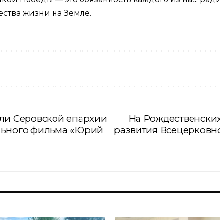
ества жизни на Земле.
ли Серовской епархии
На Рождественских
льного фильма «Юрий
развития Всецерковн