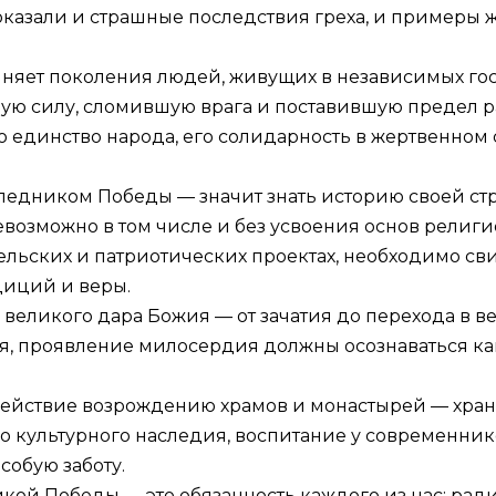
казали и страшные последствия греха, и примеры 
няет поколения людей, живущих в независимых госу
ую силу, сломившую врага и поставившую предел 
 единство народа, его солидарность в жертвенно
следником Победы — значит знать историю своей ст
евозможно в том числе и без усвоения основ религ
тельских и патриотических проектах, необходимо с
диций и веры.
великого дара Божия — от зачатия до перехода в ве
ся, проявление милосердия должны осознаваться к
действие возрождению храмов и монастырей — хран
о культурного наследия, воспитание у современник
собую заботу.
й Победы — это обязанность каждого из нас: ради п