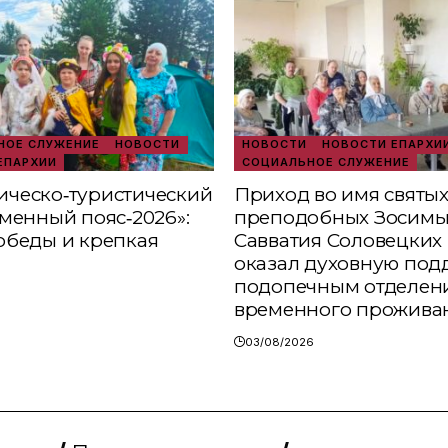
ОЕ СЛУЖЕНИЕ
НОВОСТИ
НОВОСТИ
НОВОСТИ ЕПАРХИ
ЕПАРХИИ
СОЦИАЛЬНОЕ СЛУЖЕНИЕ
ческо‑туристический
Приход во имя святы
аменный пояс‑2026»:
преподобных Зосимы
обеды и крепкая
Савватия Соловецких 
оказал духовную под
подопечным отделен
временного прожива
03/08/2026