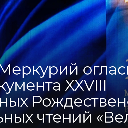
Меркурий оглас
кумента XXVIII
ных Рождествен
ьных чтений «Ве