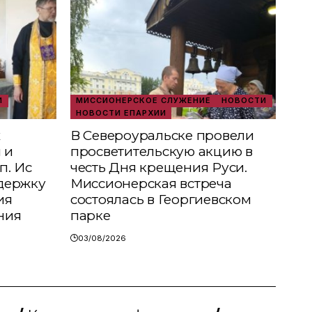
И
МИССИОНЕРСКОЕ СЛУЖЕНИЕ
НОВОСТИ
НОВОСТИ ЕПАРХИИ
х
В Североуральске провели
 и
просветительскую акцию в
п. Ис
честь Дня крещения Руси.
держку
Миссионерская встреча
ия
состоялась в Георгиевском
ния
парке
03/08/2026