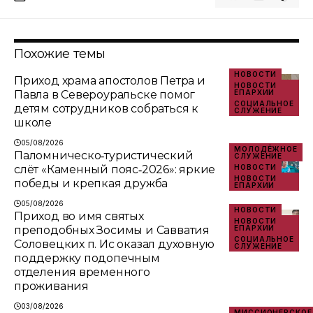
Похожие темы
НОВОСТИ
Приход храма апостолов Петра и
НОВОСТИ
Павла в Североуральске помог
ЕПАРХИИ
СОЦИАЛЬНОЕ
детям сотрудников собраться к
СЛУЖЕНИЕ
школе
05/08/2026
МОЛОДЁЖНОЕ
Паломническо‑туристический
СЛУЖЕНИЕ
слёт «Каменный пояс‑2026»: яркие
НОВОСТИ
НОВОСТИ
победы и крепкая дружба
ЕПАРХИИ
05/08/2026
НОВОСТИ
Приход во имя святых
НОВОСТИ
преподобных Зосимы и Савватия
ЕПАРХИИ
СОЦИАЛЬНОЕ
Соловецких п. Ис оказал духовную
СЛУЖЕНИЕ
поддержку подопечным
отделения временного
проживания
03/08/2026
МИССИОНЕРСКОЕ