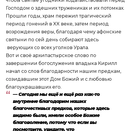
чтобы святые угодники ходатайствовали перед
Господом о здешних тружениках и их потомках.
Прошли годы, храм пережил трагический
период гонений в XX веке, затем период
возрождения веры, благодаря чему афонские
святыни по сей день собирают здесь
верующих со всех уголков Урала.
Вот и своё архипастырское слово по
завершении богослужения владыка Кирилл
начал со слов благодарности нашим предкам,
созидавшим этот Дом Божий и с любовью
благоукрашавших его.
— Сегодня мы ещё и ещё раз как-то
внутренне благодарим наших
благочестивых предков, которые здесь
видимо были, имели особое Божие
благоволение, потому что если вы
посмотрите, увидите, что