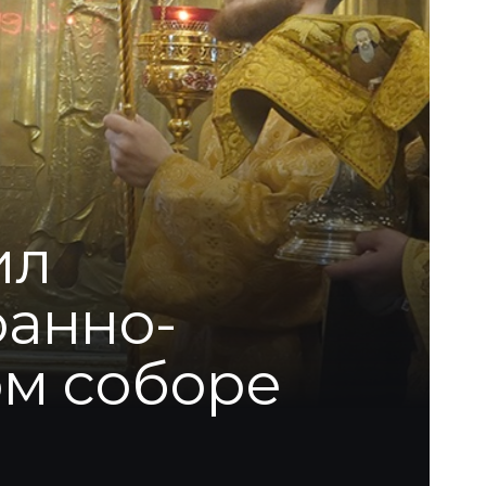
ил
оанно-
м соборе