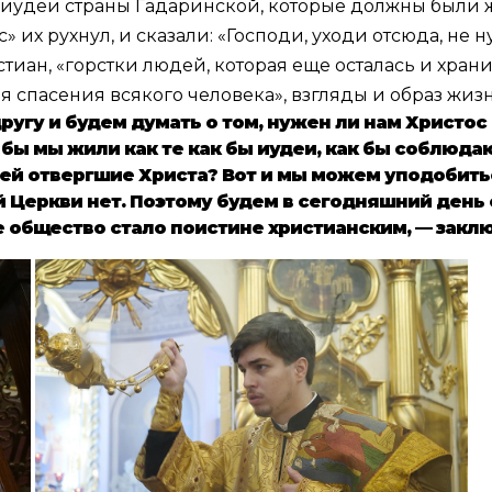
ак иудеи страны Гадаринской, которые должны были ж
» их рухнул, и сказали: «Господи, уходи отсюда, не н
стиан, «горстки людей, которая еще осталась и хран
я спасения всякого человека», взгляды и образ жи
ругу и будем думать о том, нужен ли нам Христо
бы мы жили как те как бы иудеи, как бы соблюдаю
ней отвергшие Христа? Вот и мы можем уподобитьс
ой Церкви нет. Поэтому будем в сегодняшний день
е общество стало поистине христианским, — закл