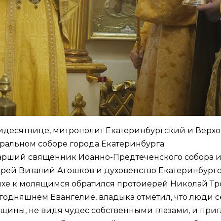
Пятидесятнице, митрополит Екатеринбургский и Ве
альном соборе города Екатеринбурга.
тарший священник Иоанно-Предтеченского собора и
рей Виталий Агошков и духовенство Екатеринбургс
ихе к молящимся обратился протоиерей Николай Т
годняшнем Евангелие
, владыка отметил, что люди се
щины, не видя чудес собственными глазами, и пригл