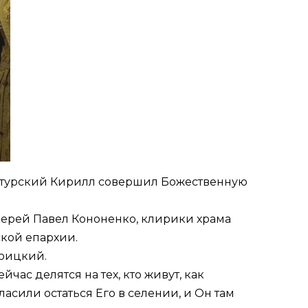
рхотурский Кирилл совершил Божественную
ерей Павел Кононенко, клирики храма
кой епархии.
роицкий.
йчас делятся на тех, кто живут, как
асили остаться Его в селении, и Он там