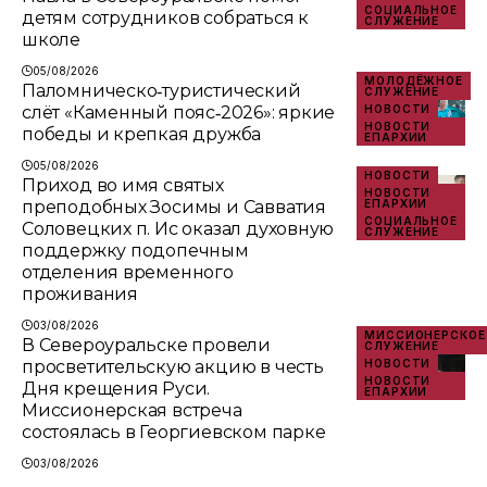
СОЦИАЛЬНОЕ
детям сотрудников собраться к
СЛУЖЕНИЕ
школе
05/08/2026
МОЛОДЁЖНОЕ
Паломническо‑туристический
СЛУЖЕНИЕ
слёт «Каменный пояс‑2026»: яркие
НОВОСТИ
НОВОСТИ
победы и крепкая дружба
ЕПАРХИИ
05/08/2026
НОВОСТИ
Приход во имя святых
НОВОСТИ
преподобных Зосимы и Савватия
ЕПАРХИИ
СОЦИАЛЬНОЕ
Соловецких п. Ис оказал духовную
СЛУЖЕНИЕ
поддержку подопечным
отделения временного
проживания
03/08/2026
МИССИОНЕРСКОЕ
В Североуральске провели
СЛУЖЕНИЕ
просветительскую акцию в честь
НОВОСТИ
НОВОСТИ
Дня крещения Руси.
ЕПАРХИИ
Миссионерская встреча
состоялась в Георгиевском парке
03/08/2026