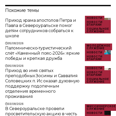
Похожие темы
НОВОСТИ
Приход храма апостолов Петра и
НОВОСТИ
Павла в Североуральске помог
ЕПАРХИИ
СОЦИАЛЬНОЕ
детям сотрудников собраться к
СЛУЖЕНИЕ
школе
05/08/2026
МОЛОДЁЖНОЕ
Паломническо‑туристический
СЛУЖЕНИЕ
слёт «Каменный пояс‑2026»: яркие
НОВОСТИ
НОВОСТИ
победы и крепкая дружба
ЕПАРХИИ
05/08/2026
НОВОСТИ
Приход во имя святых
НОВОСТИ
преподобных Зосимы и Савватия
ЕПАРХИИ
СОЦИАЛЬНОЕ
Соловецких п. Ис оказал духовную
СЛУЖЕНИЕ
поддержку подопечным
отделения временного
проживания
03/08/2026
МИССИОНЕРСКОЕ
В Североуральске провели
СЛУЖЕНИЕ
просветительскую акцию в честь
НОВОСТИ