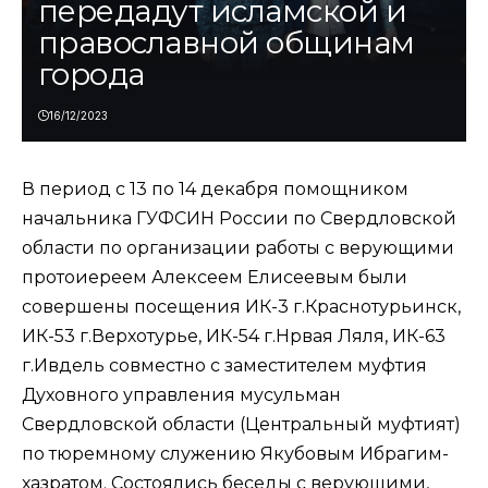
передадут исламской и
православной общинам
города
16/12/2023
В период с 13 по 14 декабря помощником
начальника ГУФСИН России по Свердловской
области по организации работы с верующими
протоиереем Алексеем Елисеевым были
совершены посещения ИК-3 г.Краснотурьинск,
ИК-53 г.Верхотурье, ИК-54 г.Нрвая Ляля, ИК-63
г.Ивдель совместно с заместителем муфтия
Духовного управления мусульман
Свердловской области (Центральный муфтият)
по тюремному служению Якубовым Ибрагим-
хазратом. Состоялись беседы с верующими,