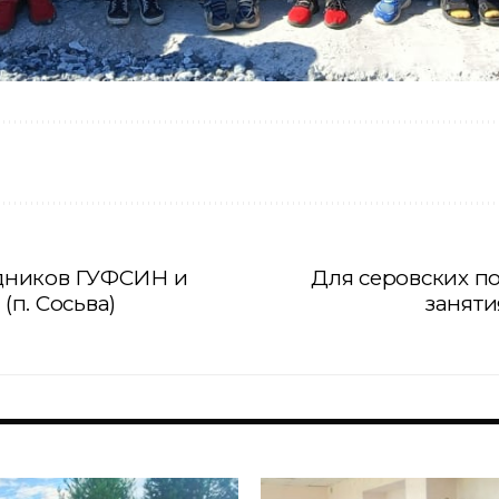
дников ГУФСИН и
Для серовских п
п. Сосьва)
заняти