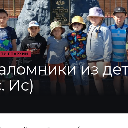
ТИ ЕПАРХИИ
аломники из дет
. Ис)