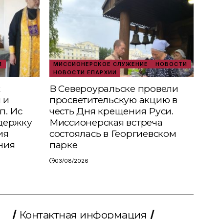
И
МИССИОНЕРСКОЕ СЛУЖЕНИЕ
НОВОСТИ
НОВОСТИ ЕПАРХИИ
х
В Североуральске провели
 и
просветительскую акцию в
п. Ис
честь Дня крещения Руси.
держку
Миссионерская встреча
ия
состоялась в Георгиевском
ния
парке
03/08/2026
Контактная информация