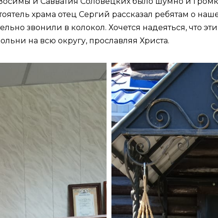
Зосимы и Савватия Соловецких было шумно и громк
тоятель храма отец Сергий рассказал ребятам о наше
ельно звонили в колокол. Хочется надеяться, что эти
льни на всю округу, прославляя Христа.