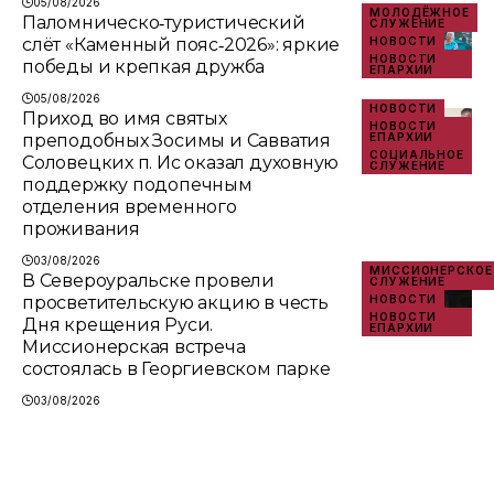
05/08/2026
МОЛОДЁЖНОЕ
Паломническо‑туристический
СЛУЖЕНИЕ
слёт «Каменный пояс‑2026»: яркие
НОВОСТИ
НОВОСТИ
победы и крепкая дружба
ЕПАРХИИ
05/08/2026
НОВОСТИ
Приход во имя святых
НОВОСТИ
преподобных Зосимы и Савватия
ЕПАРХИИ
СОЦИАЛЬНОЕ
Соловецких п. Ис оказал духовную
СЛУЖЕНИЕ
поддержку подопечным
отделения временного
проживания
03/08/2026
МИССИОНЕРСКОЕ
В Североуральске провели
СЛУЖЕНИЕ
просветительскую акцию в честь
НОВОСТИ
НОВОСТИ
Дня крещения Руси.
ЕПАРХИИ
Миссионерская встреча
состоялась в Георгиевском парке
03/08/2026