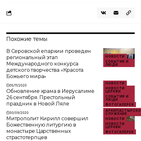
Похожие темы
В Серовской епархии проведен
региональный этап
НОВОСТИ
СОБЫТИЯ И
Международного конкурса
ЛЮДИ
детского творчества «Красота
Божьего мира»
НОВОСТИ
05/11/2020
НОВОСТИ
Обновление храма в Иерусалиме
ЦЕРКВИ
26 сентября. Престольный
СОБЫТИЯ И
ЛЮДИ
праздник в Новой Ляле
ФОТОГАЛЕРЕЯ
АРХИПАСТЫРСКО
30/09/2020
СЛУЖЕНИЕ
Митрополит Кирилл совершил
НОВОСТИ
Божественную литургию в
НОВОСТИ
ЦЕРКВИ
монастыре Царственных
ФОТОГАЛЕРЕЯ
страстотерпцев