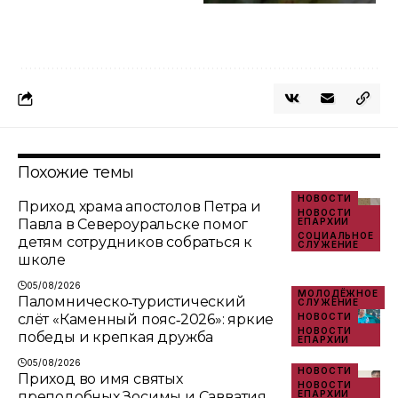
Похожие темы
НОВОСТИ
Приход храма апостолов Петра и
НОВОСТИ
Павла в Североуральске помог
ЕПАРХИИ
СОЦИАЛЬНОЕ
детям сотрудников собраться к
СЛУЖЕНИЕ
школе
05/08/2026
МОЛОДЁЖНОЕ
Паломническо‑туристический
СЛУЖЕНИЕ
слёт «Каменный пояс‑2026»: яркие
НОВОСТИ
НОВОСТИ
победы и крепкая дружба
ЕПАРХИИ
05/08/2026
НОВОСТИ
Приход во имя святых
НОВОСТИ
преподобных Зосимы и Савватия
ЕПАРХИИ