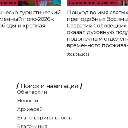
ЕПАРХИИ
СОЦИАЛЬНОЕ СЛУЖЕНИЕ
ческо‑туристический
Приход во имя святы
аменный пояс‑2026»:
преподобных Зосимы
обеды и крепкая
Савватия Соловецких 
оказал духовную под
подопечным отделен
временного прожива
03/08/2026
Поиск и навигация
Об епархии
Новости
Архиерей
Благотворительность
Благочиния