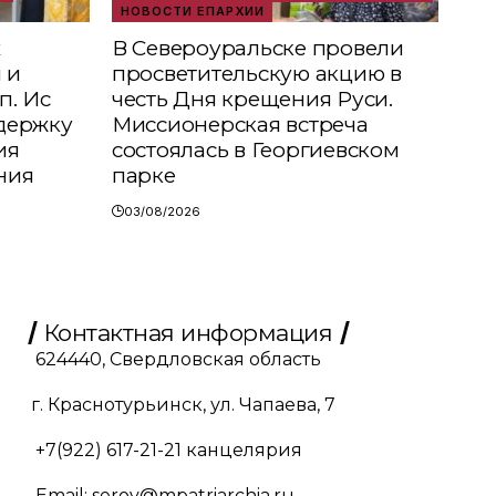
НОВОСТИ ЕПАРХИИ
х
В Североуральске провели
 и
просветительскую акцию в
п. Ис
честь Дня крещения Руси.
держку
Миссионерская встреча
ия
состоялась в Георгиевском
ния
парке
03/08/2026
Контактная информация
624440, Свердловская область
г. Краснотурьинск, ул. Чапаева, 7
+7(922) 617-21-21
канцелярия
Email:
serov@mpatriarchia.ru