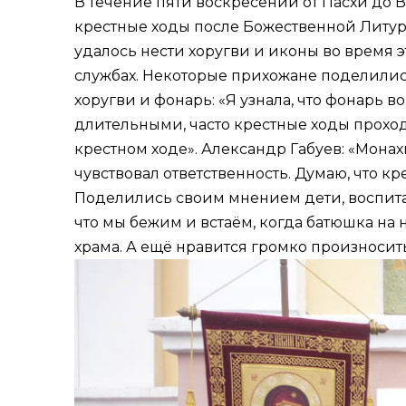
В течение пяти воскресений от Пасхи до
крестные ходы после Божественной Литур
удалось нести хоругви и иконы во время э
службах. Некоторые прихожане поделились
хоругви и фонарь: «Я узнала, что фонарь в
длительными, часто крестные ходы проход
крестном ходе». Александр Габуев: «Мона
чувствовал ответственность. Думаю, что к
Поделились своим мнением дети, воспитан
что мы бежим и встаём, когда батюшка на 
храма. А ещё нравится громко произносить