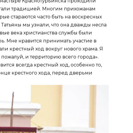
онастыре Краснотурьинска проходили
стали традицией. Многим прихожанам
рые стараются часто быть на воскресных
Татьяны мы узнали, что она дважды несла
ервые века христианства службы были
рь. Мне нравится принимать участие в
ли крестный ход вокруг нового храма. Я
 пожалуй, и территорию всего города».
тся всегда крестный ход, особенно то,
конце крестного хода, перед дверьми