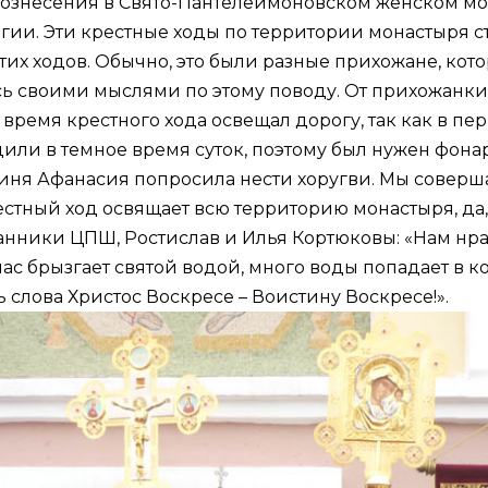
 Вознесения в Свято-Пантелеимоновском женском м
гии. Эти крестные ходы по территории монастыря 
тих ходов. Обычно, это были разные прихожане, кото
 своими мыслями по этому поводу. От прихожанки 
о время крестного хода освещал дорогу, так как в п
или в темное время суток, поэтому был нужен фона
хиня Афанасия попросила нести хоругви. Мы соверша
рестный ход освящает всю территорию монастыря, да,
ники ЦПШ, Ростислав и Илья Кортюковы: «Нам нрави
нас брызгает святой водой, много воды попадает в 
 слова Христос Воскресе – Воистину Воскресе!».