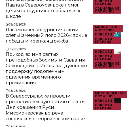
НОВОСТИ
Павла в Североуральске помог
ЕПАРХИИ
СОЦИАЛЬНОЕ
детям сотрудников собраться к
СЛУЖЕНИЕ
школе
05/08/2026
МОЛОДЁЖНОЕ
Паломническо‑туристический
СЛУЖЕНИЕ
слёт «Каменный пояс‑2026»: яркие
НОВОСТИ
НОВОСТИ
победы и крепкая дружба
ЕПАРХИИ
05/08/2026
НОВОСТИ
Приход во имя святых
НОВОСТИ
преподобных Зосимы и Савватия
ЕПАРХИИ
СОЦИАЛЬНОЕ
Соловецких п. Ис оказал духовную
СЛУЖЕНИЕ
поддержку подопечным
отделения временного
проживания
03/08/2026
МИССИОНЕРСКОЕ
В Североуральске провели
СЛУЖЕНИЕ
просветительскую акцию в честь
НОВОСТИ
НОВОСТИ
Дня крещения Руси.
ЕПАРХИИ
Миссионерская встреча
состоялась в Георгиевском парке
03/08/2026