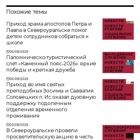
Похожие темы
НОВОСТИ
Приход храма апостолов Петра и
НОВОСТИ
Павла в Североуральске помог
ЕПАРХИИ
СОЦИАЛЬНОЕ
детям сотрудников собраться к
СЛУЖЕНИЕ
школе
05/08/2026
МОЛОДЁЖНОЕ
Паломническо‑туристический
СЛУЖЕНИЕ
слёт «Каменный пояс‑2026»: яркие
НОВОСТИ
НОВОСТИ
победы и крепкая дружба
ЕПАРХИИ
05/08/2026
НОВОСТИ
Приход во имя святых
НОВОСТИ
преподобных Зосимы и Савватия
ЕПАРХИИ
СОЦИАЛЬНОЕ
Соловецких п. Ис оказал духовную
СЛУЖЕНИЕ
поддержку подопечным
отделения временного
проживания
03/08/2026
МИССИОНЕРСКОЕ
В Североуральске провели
СЛУЖЕНИЕ
просветительскую акцию в честь
НОВОСТИ