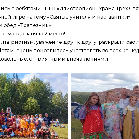
ись с ребятами ЦПШ «Илиотропион» храма Трёх Свят
ной игре на тему «Святые учителя и наставники».
 обед «Трапезник».
команда заняла 2 место!
 патриотизм, уважение друг к другу, раскрыли свои
тям очень понравилось участвовать во всех конкурса
довольные, с приятными впечатлениями.