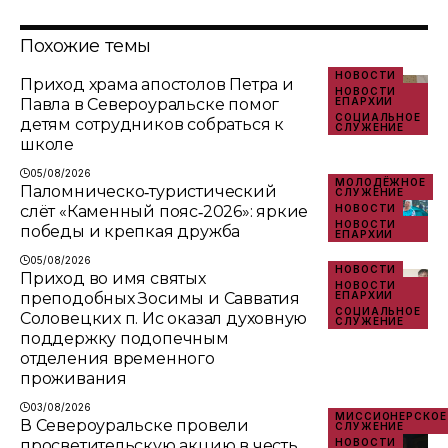
Похожие темы
НОВОСТИ
Приход храма апостолов Петра и
НОВОСТИ
Павла в Североуральске помог
ЕПАРХИИ
СОЦИАЛЬНОЕ
детям сотрудников собраться к
СЛУЖЕНИЕ
школе
05/08/2026
МОЛОДЁЖНОЕ
Паломническо‑туристический
СЛУЖЕНИЕ
слёт «Каменный пояс‑2026»: яркие
НОВОСТИ
НОВОСТИ
победы и крепкая дружба
ЕПАРХИИ
05/08/2026
НОВОСТИ
Приход во имя святых
НОВОСТИ
преподобных Зосимы и Савватия
ЕПАРХИИ
СОЦИАЛЬНОЕ
Соловецких п. Ис оказал духовную
СЛУЖЕНИЕ
поддержку подопечным
отделения временного
проживания
03/08/2026
МИССИОНЕРСКОЕ
В Североуральске провели
СЛУЖЕНИЕ
просветительскую акцию в честь
НОВОСТИ