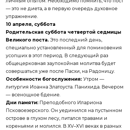
личным опытом. Необходимо помнить, что пост
— это не диета, а в первую очередь духовное
упражнение.
10 апреля, суббота
Родительская суббота четвертой седмицы
Великого поста.
Это последний день,
специально установленный для поминовения
усопших в этот период. В следующий раз
общецерковная заупокойная молитва будет
совершаться уже после Пасхи, на Радоницу.
Особенности богослужения:
Утром —
литургия Иоанна Златоуста. Панихида. Вечером
— всенощное бдение.
Дни памяти:
Преподобного Илариона
Псковоезерского. Он уединился на пустынном
острове в глухом лесу, питался травами и
кореньями и молился. В ХV–XVI веках в разных