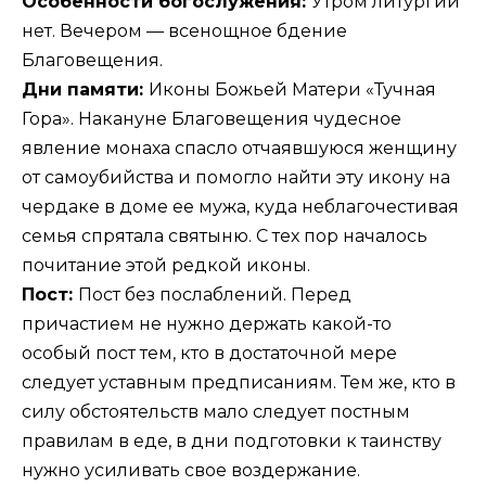
Особенности богослужения:
Утром литургии
нет. Вечером — всенощное бдение
Благовещения.
Дни памяти:
Иконы Божьей Матери «Тучная
Гора». Накануне Благовещения чудесное
явление монаха спасло отчаявшуюся женщину
от самоубийства и помогло найти эту икону на
чердаке в доме ее мужа, куда неблагочестивая
семья спрятала святыню. С тех пор началось
почитание этой редкой иконы.
Пост:
Пост без послаблений. Перед
причастием не нужно держать какой-то
особый пост тем, кто в достаточной мере
следует уставным предписаниям. Тем же, кто в
силу обстоятельств мало следует постным
правилам в еде, в дни подготовки к таинству
нужно усиливать свое воздержание.