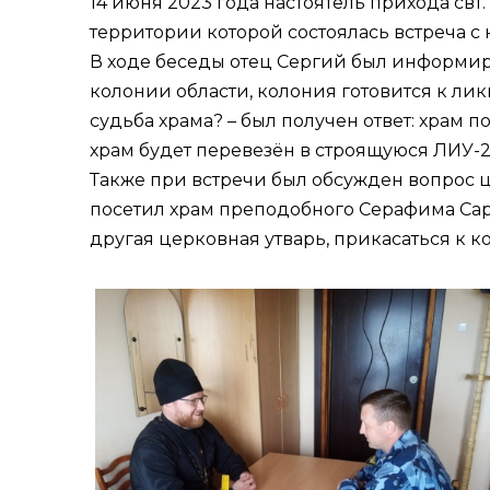
14 июня 2023 года настоятель прихода
свт
территории которой состоялась встреча
В ходе беседы отец Сергий был информиро
колонии области, колония готовится к ли
судьба храма? – был получен ответ: храм п
храм будет перевезён в строящуюся ЛИУ-23 
Также при встречи был обсужден вопрос ц
посетил храм преподобного Серафима Сар
другая церковная утварь, прикасаться к 