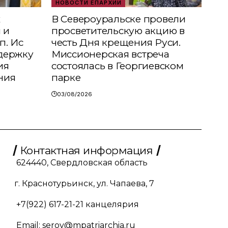
НОВОСТИ ЕПАРХИИ
х
В Североуральске провели
 и
просветительскую акцию в
п. Ис
честь Дня крещения Руси.
держку
Миссионерская встреча
ия
состоялась в Георгиевском
ния
парке
03/08/2026
Контактная информация
624440, Свердловская область
г. Краснотурьинск, ул. Чапаева, 7
+7(922) 617-21-21
канцелярия
Email:
serov@mpatriarchia.ru