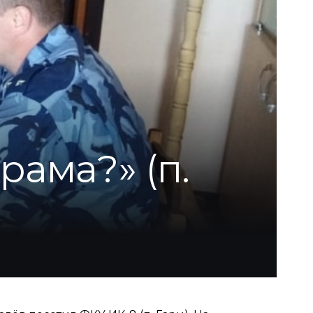
рама?» (п.