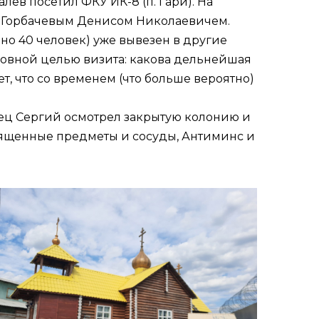
ёв посетил ФКУ ИК-8 (п. Гари). На
ы Горбачевым Денисом Николаевичем.
но 40 человек) уже вывезен в другие
новной целью визита: какова дельнейшая
ет, что со временем (что больше вероятно)
тец Сергий осмотрел закрытую колонию и
вященные предметы и сосуды, Антиминс и