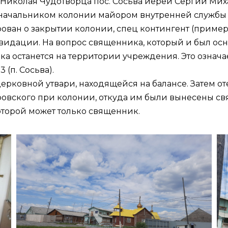
. Николая Чудотворца пос. Сосьва
иерей Сергий Михал
 с начальником колонии майором внутренней служб
ван о закрытии колонии, спец контингент (пример
квидации. На вопрос священника, который и был ос
ока останется на территории учреждения. Это означа
(п. Сосьва).
ерковной утвари, находящейся на балансе. Затем о
овского при колонии, откуда им были вынесены с
которой может только священник.