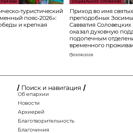
ЕПАРХИИ
СОЦИАЛЬНОЕ СЛУЖЕНИЕ
ческо‑туристический
Приход во имя святы
аменный пояс‑2026»:
преподобных Зосимы
обеды и крепкая
Савватия Соловецких 
оказал духовную под
подопечным отделен
временного прожива
03/08/2026
Поиск и навигация
Об епархии
Новости
Архиерей
Благотворительность
Благочиния