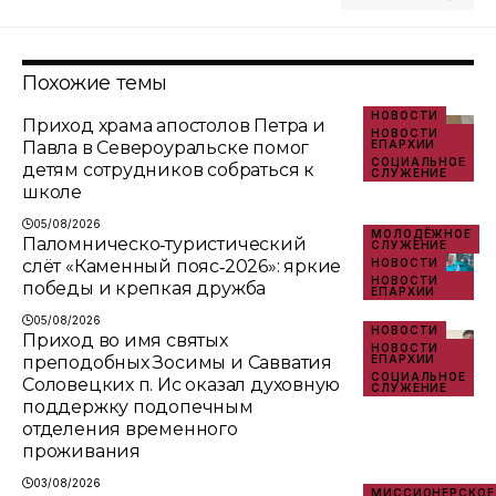
Похожие темы
НОВОСТИ
Приход храма апостолов Петра и
НОВОСТИ
Павла в Североуральске помог
ЕПАРХИИ
СОЦИАЛЬНОЕ
детям сотрудников собраться к
СЛУЖЕНИЕ
школе
05/08/2026
МОЛОДЁЖНОЕ
Паломническо‑туристический
СЛУЖЕНИЕ
слёт «Каменный пояс‑2026»: яркие
НОВОСТИ
НОВОСТИ
победы и крепкая дружба
ЕПАРХИИ
05/08/2026
НОВОСТИ
Приход во имя святых
НОВОСТИ
преподобных Зосимы и Савватия
ЕПАРХИИ
СОЦИАЛЬНОЕ
Соловецких п. Ис оказал духовную
СЛУЖЕНИЕ
поддержку подопечным
отделения временного
проживания
03/08/2026
МИССИОНЕРСКОЕ