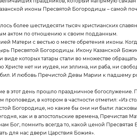
з величайших праздников, который напрямую связан
Казанской иконы Пресвятой Богородицы – самой по
одилось более шестидесяти тысяч христианских славя
ным актом по отношению к своим подданным.
й Матери с вестью о месте обретения иконы. Когд
стырь Пресвятой Богородицы. Икону Казанской Бож
и виде которых татары стали во множестве обращать
во Христе нет ни иудея, ни эллина, ни раба, ни своб
любил. И любовь Пречистой Девы Марии к падшему р
ме в этот день прошло праздничное богослужение. 
 проповеди, в котором в частности отметил: «Из сто
стой Богородице, но какие бы они ни были: ласковы
егодня, как и в апостольские времена, Пречистая Ма
нам Бог, помнить всегда то, какой ценой Пресвятая
ать для нас двери Царствия Божия».