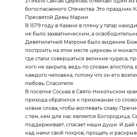
21 июля Святая Церковь отмечает один и
богоспасаемого Отечества. Это праздник 
Пресвятой Девы Марии.
В 1579 году в Казани в плену у татар нах
не было захватническим, а освободитель
Девятилетней Матроне было видение Божие
построить на этом месте церковь и мона
где стали совершаться великие чудеса, пр
кого не закрыта, ведь по словам апостола, 
каждого человека, потому что он его воз
любовь Спасителя.
В поселке Сосьва в Свято-Никольском хра
прихода обратился к прихожанам со словом
новые слова, чтобы воспевать славу Пречи
с тем, кем для нас является Богородица. С
поддерживает, спасает наши души. И дай 
над нами свой покров, прощать и раскрыв