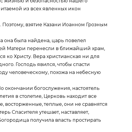
 с жизнью и безопасностью нашего
читаемой из всех явленных икон
н. Поэтому, взятие Казани Иоанном Грозным
а она была найдена, царь повелел
ией Матери перенесли в ближайший храм,
ся ко Христу. Вера христианская ни для
одного. Господь явился, чтобы спасти
оду человеческому, похожа на небесную
По окончании богослужения, настоятель
летия в столетие, Церковь находит все
е, восторженные, теплые, они не сравнятся
терь Спасителя утешает, наставляет,
 Богородица получила власть простирать