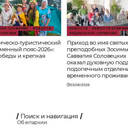
ОЕ СЛУЖЕНИЕ
НОВОСТИ
НОВОСТИ
НОВОСТИ ЕПАРХИ
ЕПАРХИИ
СОЦИАЛЬНОЕ СЛУЖЕНИЕ
ческо‑туристический
Приход во имя святы
аменный пояс‑2026»:
преподобных Зосимы
обеды и крепкая
Савватия Соловецких 
оказал духовную под
подопечным отделен
временного прожива
03/08/2026
Поиск и навигация
Об епархии