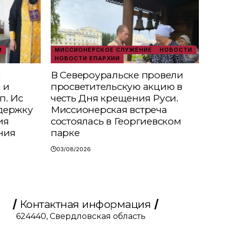
И
МИССИОНЕРСКОЕ СЛУЖЕНИЕ
НОВОСТИ
НОВОСТИ ЕПАРХИИ
х
В Североуральске провели
 и
просветительскую акцию в
п. Ис
честь Дня крещения Руси.
держку
Миссионерская встреча
ия
состоялась в Георгиевском
ния
парке
03/08/2026
Контактная информация
624440, Свердловская область