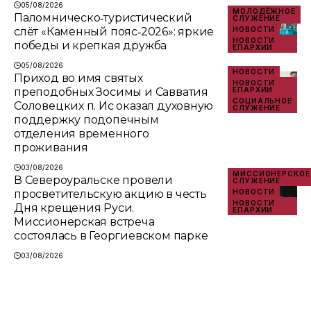
05/08/2026
МОЛОДЁЖНОЕ
Паломническо‑туристический
СЛУЖЕНИЕ
слёт «Каменный пояс‑2026»: яркие
НОВОСТИ
НОВОСТИ
победы и крепкая дружба
ЕПАРХИИ
05/08/2026
НОВОСТИ
Приход во имя святых
НОВОСТИ
преподобных Зосимы и Савватия
ЕПАРХИИ
СОЦИАЛЬНОЕ
Соловецких п. Ис оказал духовную
СЛУЖЕНИЕ
поддержку подопечным
отделения временного
проживания
03/08/2026
МИССИОНЕРСКОЕ
В Североуральске провели
СЛУЖЕНИЕ
просветительскую акцию в честь
НОВОСТИ
НОВОСТИ
Дня крещения Руси.
ЕПАРХИИ
Миссионерская встреча
состоялась в Георгиевском парке
03/08/2026