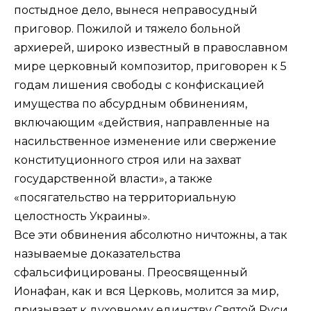
постыдное дело, вынеся неправосудный
приговор. Пожилой и тяжело больной
архиерей, широко известный в православном
мире церковный композитор, приговорен к 5
годам лишения свободы с конфискацией
имущества по абсурдным обвинениям,
включающим «действия, направленные на
насильственное изменение или свержение
конституционного строя или на захват
государственной власти», а также
«посягательство на территориальную
целостность Украины».
Все эти обвинения абсолютно ничтожны, а так
называемые доказательства
сфальсифицированы. Преосвященный
Ионафан, как и вся Церковь, молится за мир,
призывает к духовному единству Святой Руси,