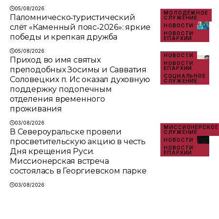
05/08/2026
МОЛОДЁЖНОЕ
Паломническо‑туристический
СЛУЖЕНИЕ
слёт «Каменный пояс‑2026»: яркие
НОВОСТИ
НОВОСТИ
победы и крепкая дружба
ЕПАРХИИ
05/08/2026
НОВОСТИ
Приход во имя святых
НОВОСТИ
преподобных Зосимы и Савватия
ЕПАРХИИ
СОЦИАЛЬНОЕ
Соловецких п. Ис оказал духовную
СЛУЖЕНИЕ
поддержку подопечным
отделения временного
проживания
03/08/2026
МИССИОНЕРСКОЕ
В Североуральске провели
СЛУЖЕНИЕ
просветительскую акцию в честь
НОВОСТИ
НОВОСТИ
Дня крещения Руси.
ЕПАРХИИ
Миссионерская встреча
состоялась в Георгиевском парке
03/08/2026