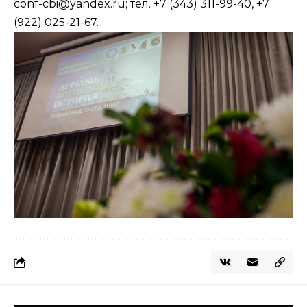
conf-cbi@yandex.ru; тел. +7 (343) 311-99-40, +7
(922) 025-21-67.