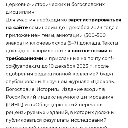
церковно-исторических и богословских
дисциплин.
Для участия необходимо
зарегистрироваться
на сайте
семинарии до 1 декабря 2023 года с
приложением темы, аннотации (300–500
знаков) и ключевых слов (5–7) доклада. Тексты
докладов, оформленные
в соответствии с
требованиями
и присланные на почту conf-
cbi@yandex.ru до 10 декабря 2023 г., после
одобрения редакционной коллегией будут
опубликованы в
научном журнале «Церковь.
Богословие. История».
Издание входит в
Российский индекс научного цитирования
(РИНЦ) и в «Общецерковный перечень
рецензируемых изданий, в которых должны
публиковаться результаты исследований
соискателей церковных ученых степеней