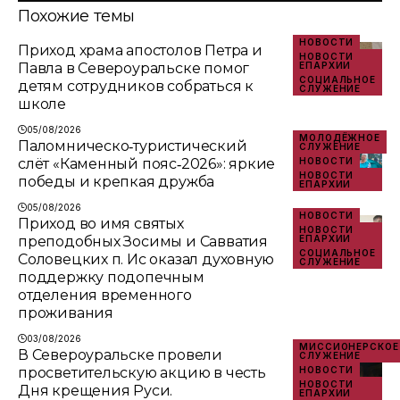
Похожие темы
НОВОСТИ
Приход храма апостолов Петра и
НОВОСТИ
Павла в Североуральске помог
ЕПАРХИИ
СОЦИАЛЬНОЕ
детям сотрудников собраться к
СЛУЖЕНИЕ
школе
05/08/2026
МОЛОДЁЖНОЕ
Паломническо‑туристический
СЛУЖЕНИЕ
слёт «Каменный пояс‑2026»: яркие
НОВОСТИ
НОВОСТИ
победы и крепкая дружба
ЕПАРХИИ
05/08/2026
НОВОСТИ
Приход во имя святых
НОВОСТИ
преподобных Зосимы и Савватия
ЕПАРХИИ
СОЦИАЛЬНОЕ
Соловецких п. Ис оказал духовную
СЛУЖЕНИЕ
поддержку подопечным
отделения временного
проживания
03/08/2026
МИССИОНЕРСКОЕ
В Североуральске провели
СЛУЖЕНИЕ
просветительскую акцию в честь
НОВОСТИ
НОВОСТИ
Дня крещения Руси.
ЕПАРХИИ